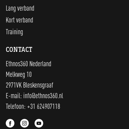
Lang verband
Kort verband
Training
CONTACT
Ethnos360 Nederland
Melkweg 10
2971VK Bleskensgraaf
E-mail:
info@ethnos360.nl
Telefoon:
+31 624907118