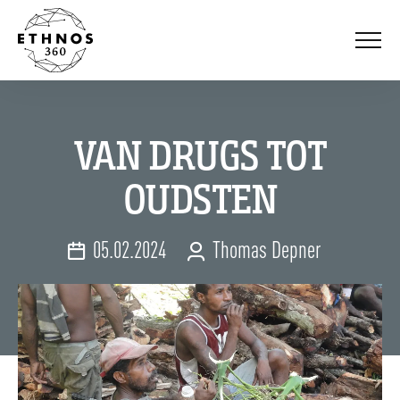
Ga naar navigatie
Ga naar inhoud
Ga naar voettekst
Menu
VAN DRUGS TOT
OUDSTEN
Date:
Author:
05.02.2024
Thomas Depner